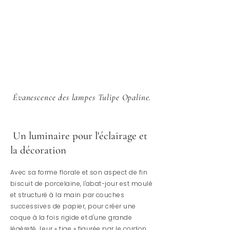
É
vanescence des lampes
Tulipe Opaline.
Un luminaire pour l'éclairage et
la décoration
Avec sa forme florale et son aspect de fin
biscuit de porcelaine, l'abat-jour est moulé
et structuré à la main par couches
successives de papier, pour créer une
coque à la fois rigide
et d'une grande
légèreté.
Leur « tige » figurée par le cordon