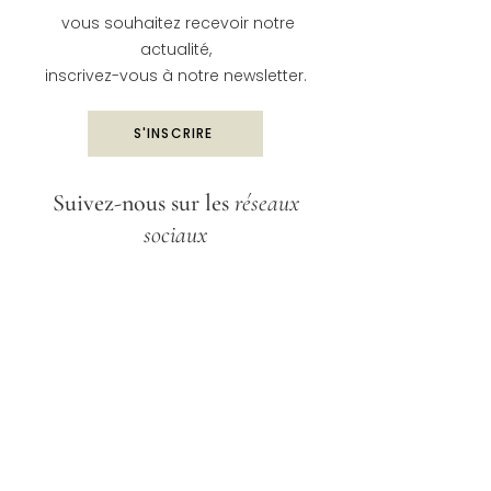
vous souhaitez recevoir notre
actualité,
inscrivez-vous à notre newsletter.
S'INSCRIRE
Suivez-nous sur les
réseaux
sociaux
Paris
Dessins & designer papier
Créations conçues et fabriquées à la
main